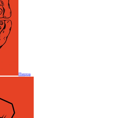
Пицца