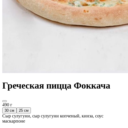
Греческая пицца Фоккача
490 г
30 см
25 см
Сыр сулугуни, сыр сулугуни копченый, кинза, соус
маскарпоне