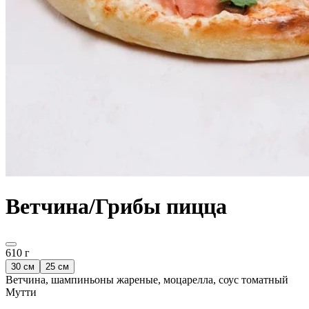
Ветчина/Грибы пицца
610 г
30 см
25 см
Ветчина, шампиньоны жареные, моцарелла, соус томатный
Мутти