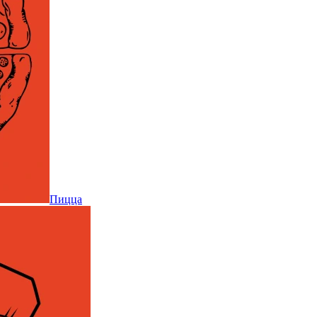
Пицца