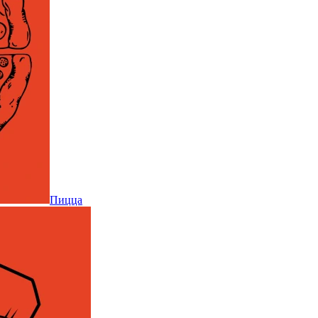
Пицца