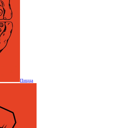
Пицца